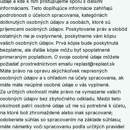
údaje a kde k nim pristupujeme spolu s ďalšími
informáciami. Tieto doplňujúce informácie zahŕňajú
podrobnosti o účeloch spracovania, kategóriách
dotknutých osobných údajov a osobách, ktoré sú
príjemcami osobných údajov. Poskytovanie práv a slobôd
ostatných nie je ovplyvnené, poskytneme vám kópiu
vašich osobných údajov. Prvá kópia bude poskytnutá
bezplatne, ale ďalšie kópie môžu byť spoplatnené
primeraným poplatkom. O svoje osobné údaje môžete
požiadať prostredníctvom emailu
replast@replast.sk
Máte právo na opravu akýchkoľvek nepresných
osobných údajov a s ohľadom na účely spracovania, ak
máte máte neúplné osobné údaje o vás vyplnené.
Za určitých okolností máte právo na vymazanie vašich
osobných údajov bez zbytočného odkladu. Medzi tieto
okolnosti patrí: osobné údaje už nie sú potrebné k účelu,
na ktoré boli zhromaždené alebo inak spracované;
odoberiete súhlas so spracovaním na základe súhlasu;
máte námietky voči spracovaniu podľa určitých pravidiel