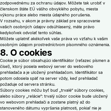
zodpovednému za ochranu údajov. Môžete tak urobiť v
členskom štáte EÚ vášho obvyklého pobytu, miesta
výkonu práce alebo miesta údajného porušenia.
V rozsahu, v akom je právny základ pre spracovanie
vašich osobných údajov odsúhlasený, máte právo
kedykoľvek odvolať tento súhlas.
Môžete uplatniť akékoľvek vaše práva vo vzťahu k vašim
osobným údajom prostredníctvom písomného oznámenia.
8. O cookies
Cookie je súbor obsahujúci identifikátor (reťazec písmen a
čísel), ktorý posiela webový server do webového
prehliadača a je uložený prehliadačom. Identifikátor sa
potom odosiela späť na server vždy, keď prehliadač
požaduje od servera stránku.
Súbory cookies môžu byť buď „trvalé“ súbory cookies,
alebo súbory „relácie“: trvalý súbor cookie bude uložený
vo webovom prehliadači a zostane platný až do
stanoveného dátumu vypršania platnosti, pokiaľ nie je