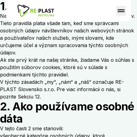
1. Úvod
Prejsť na obsah
Naše služby ponúkame iba osobám starším ako 16 rokov.
Tieto pravidlá platia všade tam, keď sme správcami
osobných údajov návštevníkov našich webových stránok
a používateľov našich služieb, inými slovami, kde
určujeme účel a význam spracovania týchto osobných
údajov.
Ak ste prvý krát na našej stránke, žiadame Vás o súhlas s
použitím súborov cookies, ktoré sú v súlade s
podmienkami týchto pravidiel.
V týchto zásadách „my“, „nám“ a „náš“ označuje RE-
PLAST Slovensko s.r.o. Pre viac informácii o nás, si
pozrite Sekciu 12.
2. Ako používame osobné
dáta
V tejto časti 2 sme stanovili:
všeobecné kategórie osobných údajov, ktoré