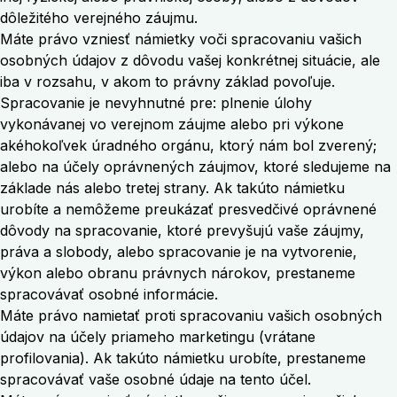
dôležitého verejného záujmu.
Máte právo vzniesť námietky voči spracovaniu vašich
osobných údajov z dôvodu vašej konkrétnej situácie, ale
iba v rozsahu, v akom to právny základ povoľuje.
Spracovanie je nevyhnutné pre: plnenie úlohy
vykonávanej vo verejnom záujme alebo pri výkone
akéhokoľvek úradného orgánu, ktorý nám bol zverený;
alebo na účely oprávnených záujmov, ktoré sledujeme na
základe nás alebo tretej strany. Ak takúto námietku
urobíte a nemôžeme preukázať presvedčivé oprávnené
dôvody na spracovanie, ktoré prevyšujú vaše záujmy,
práva a slobody, alebo spracovanie je na vytvorenie,
výkon alebo obranu právnych nárokov, prestaneme
spracovávať osobné informácie.
Máte právo namietať proti spracovaniu vašich osobných
údajov na účely priameho marketingu (vrátane
profilovania). Ak takúto námietku urobíte, prestaneme
spracovávať vaše osobné údaje na tento účel.