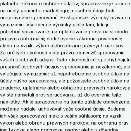
platného zákona o ochrane údajov; spracovanie je určené
na účely priameho marketingu; a osobné údaje boli
neoprávnene spracované. Existujú však výnimky práva na
vymazanie. Všeobecné výnimky platia tam, kde je
potrebné spracovanie: na uplatňovanie práva na slobodu
prejavu a informácií; dodržiavanie zákonnej povinnosti;
alebo na vznik, výkon alebo obranu právnych nárokov.
Za určitých okolností máte právo obmedziť spracovanie
vašich osobných údajov. Tieto okolnosti sú: spochybňujete
presnosť osobných údajov; spracovanie je nezákonné, ale
vylučujete vymazanie; už nepotrebujeme osobné údaje na
účely nášho spracovania, ale požadujete osobné údaje na
zriadenie, uplatnenie alebo obhajobu právnych nárokov; a
vy ste namietali proti spracovaniu, až do overenia tejto
námietky. Ak je spracovanie na tomto základe obmedzené,
môžeme naďalej uchovávať vaše osobné údaje. Budeme
ich však spracovávať inak: s vaším súhlasom; na vznik,
výkon alebo obranu právnych nárokov; na ochranu práv
inej fyzickej alebo právnickej osoby; alebo z dôvodov