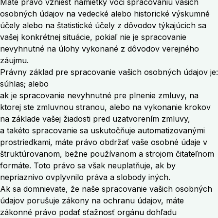
Máte právo vzniesť námietky voči spracovaniu vašich
osobných údajov na vedecké alebo historické výskumné
účely alebo na štatistické účely z dôvodov týkajúcich sa
vašej konkrétnej situácie, pokiaľ nie je spracovanie
nevyhnutné na úlohy vykonané z dôvodov verejného
záujmu.
Právny základ pre spracovanie vašich osobných údajov je:
súhlas; alebo
ak je spracovanie nevyhnutné pre plnenie zmluvy, na
ktorej ste zmluvnou stranou, alebo na vykonanie krokov
na základe vašej žiadosti pred uzatvorením zmluvy,
a takéto spracovanie sa uskutočňuje automatizovanými
prostriedkami, máte právo obdržať vaše osobné údaje v
štruktúrovanom, bežne používanom a strojom čitateľnom
formáte. Toto právo sa však neuplatňuje, ak by
nepriaznivo ovplyvnilo práva a slobody iných.
Ak sa domnievate, že naše spracovanie vašich osobných
údajov porušuje zákony na ochranu údajov, máte
zákonné právo podať sťažnosť orgánu dohľadu