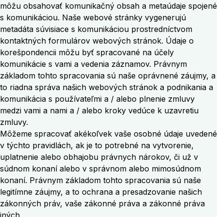
môžu obsahovať komunikačný obsah a metaúdaje spojené
s komunikáciou. Naše webové stránky vygenerujú
metadáta súvisiace s komunikáciou prostredníctvom
kontaktných formulárov webových stránok. Údaje o
korešpondencii môžu byť spracované na účely
komunikácie s vami a vedenia záznamov. Právnym
základom tohto spracovania sú naše oprávnené záujmy, a
to riadna správa našich webových stránok a podnikania a
komunikácia s používateľmi a / alebo plnenie zmluvy
medzi vami a nami a / alebo kroky vedúce k uzavretiu
zmluvy.
Môžeme spracovať akékoľvek vaše osobné údaje uvedené
v týchto pravidlách, ak je to potrebné na vytvorenie,
uplatnenie alebo obhajobu právnych nárokov, či už v
súdnom konaní alebo v správnom alebo mimosúdnom
konaní. Právnym základom tohto spracovania sú naše
legitímne záujmy, a to ochrana a presadzovanie našich
zákonných práv, vaše zákonné práva a zákonné práva
iných.