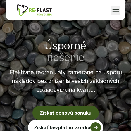
Prejsť na obsah
Úsporné
riešenie
Efektívne regranuláty zamerané na úsporu
nákladov bez zníženia vašich základných
požiadaviek na kvalitu.
Získať cenovú ponuku
Získať bezplatnú vzorku