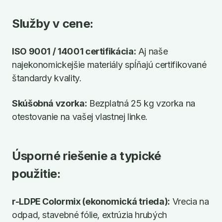
Služby v cene:
ISO 9001 / 14001 certifikácia:
Aj naše
najekonomickejšie materiály spĺňajú certifikované
štandardy kvality.
Skúšobná vzorka:
Bezplatná 25 kg vzorka na
otestovanie na vašej vlastnej linke.
Úsporné riešenie a typické
použitie:
r-LDPE Colormix (ekonomická trieda):
Vrecia na
odpad, stavebné fólie, extrúzia hrubých