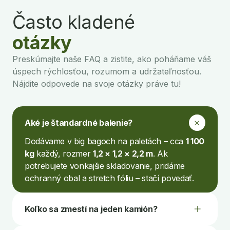
Často kladené
otázky
Preskúmajte naše FAQ a zistite, ako poháňame váš
úspech rýchlosťou, rozumom a udržateľnosťou.
Nájdite odpovede na svoje otázky práve tu!
Aké je štandardné balenie?
Dodávame v big bagoch na paletách – cca
1 100
kg
každý, rozmer
1,2 × 1,2 × 2,2 m
. Ak
potrebujete vonkajšie skladovanie, pridáme
ochranný obal a stretch fóliu – stačí povedať.
Koľko sa zmestí na jeden kamión?