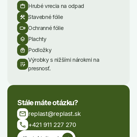
Hrubé vrecia na odpad
Stavebné fólie
Ochranné fólie
Plachty
Podložky
Výrobky s nižšími nárokmi na
presnosť.
Stále máte otázku?
replast@replast.sk
+421 911 227 270