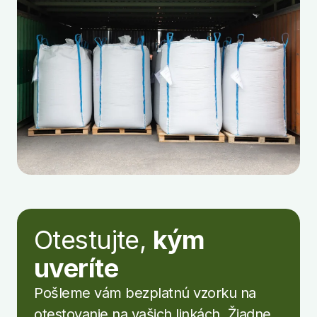
Otestujte,
kým
uveríte
Pošleme vám bezplatnú vzorku na
otestovanie na vašich linkách. Žiadne